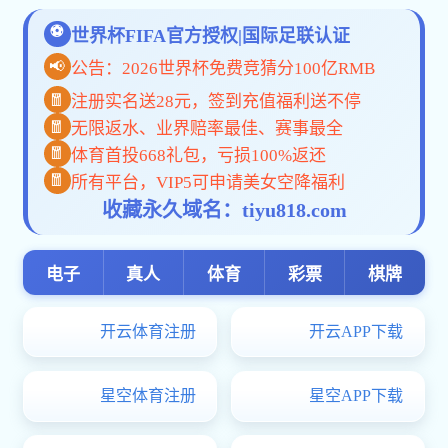
培养方案
一、专业培养目标
1
.
培养目标
教学成果
材料科学与工程专
业。本专业
培养
符合经
创新成果
论、专业知识，具有较
技术开发
及
生产管理
等
毕业设计规范
2
.
培养
要求
学生毕业
5
年左右达
目标
1
：具备工程师
道德和行业规范。了解
目标
2
：能够应用数
担材料制备和产品加工
创新意识融入到新材料